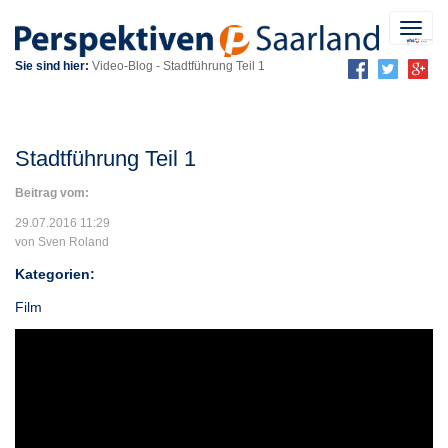
Toggl
navig
Sie sind hier:
Video-Blog
-
Stadtführung Teil 1
Stadtführung Teil 1
Beitrag vom:
29.07.2016 11:29
von Sven Roland
Kategorien:
Film