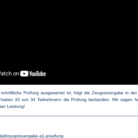
chriftliche Prüfung ausgewertet ist, folgt die Zeugnisvergabe in de
haben 33 von 34 Teilnehmern die Prüfung bestanden. Wir sagen he
ser Leistung!
etail/zeugnisvergabe-a1-pruefung