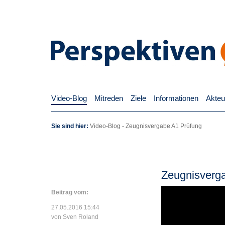
Video-Blog
Mitreden
Ziele
Informationen
Akteu
Sie sind hier:
Video-Blog
-
Zeugnisvergabe A1 Prüfung
Zeugnisverg
Beitrag vom:
27.05.2016 15:44
von Sven Roland