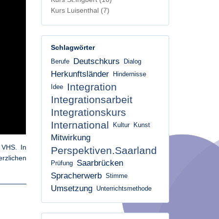
Kurs Luisenthal
(7)
Schlagwörter
Deutschkurs
Berufe
Dialog
Herkunftsländer
Hindernisse
Integration
Idee
Integrationsarbeit
Integrationskurs
International
Kultur
Kunst
Mitwirkung
r VHS. In
Perspektiven.Saarland
rzlichen
Saarbrücken
Prüfung
Spracherwerb
Stimme
Umsetzung
Unterrichtsmethode