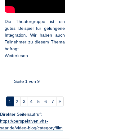
Die Theatergruppe ist ein
gutes Beispiel für gelungene
Integration. Wir haben auch
Teilnehmer zu diesem Thema
befragt.
Weiterlesen …
Seite 1 von 9
1
2
3
4
5
6
7
Direkter Seitenaufruf:
https://perspektiven.vhs-
saar.de/video-blog/category/film