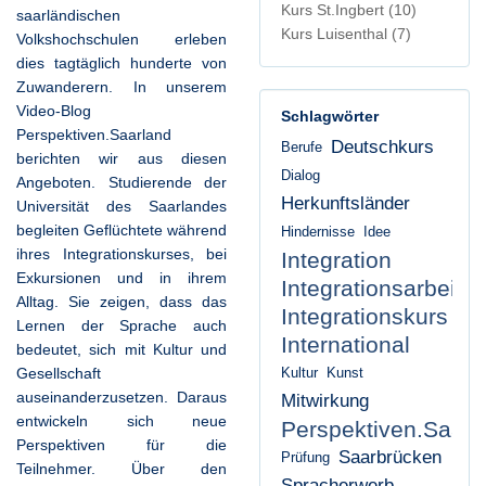
Kurs St.Ingbert
(10)
saarländischen
Kurs Luisenthal
(7)
Volkshochschulen erleben
dies tagtäglich hunderte von
Zuwanderern. In unserem
Video-Blog
Schlagwörter
Perspektiven.Saarland
Deutschkurs
Berufe
berichten wir aus diesen
Dialog
Angeboten. Studierende der
Herkunftsländer
Universität des Saarlandes
begleiten Geflüchtete während
Hindernisse
Idee
ihres Integrationskurses, bei
Integration
Exkursionen und in ihrem
Integrationsarbeit
Alltag. Sie zeigen, dass das
Integrationskurs
Lernen der Sprache auch
International
bedeutet, sich mit Kultur und
Gesellschaft
Kultur
Kunst
auseinanderzusetzen. Daraus
Mitwirkung
entwickeln sich neue
Perspektiven.Saarl
Perspektiven für die
Saarbrücken
Prüfung
Teilnehmer. Über den
Spracherwerb