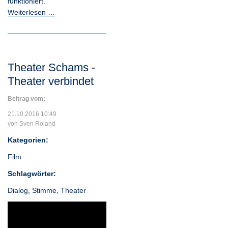
funktioniert.
Weiterlesen …
Theater Schams -
Theater verbindet
Beitrag vom:
21.10.2016 10:49
von Sven Roland
Kategorien:
Film
Schlagwörter:
Dialog
,
Stimme
,
Theater