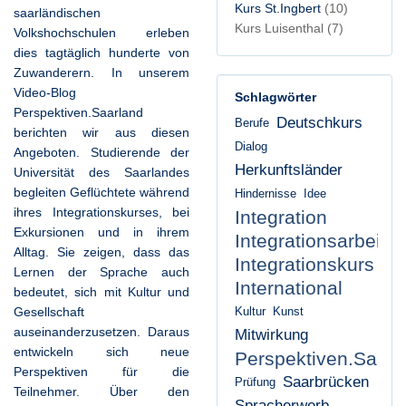
Kurs St.Ingbert
(10)
saarländischen
Kurs Luisenthal
(7)
Volkshochschulen erleben
dies tagtäglich hunderte von
Zuwanderern. In unserem
Video-Blog
Schlagwörter
Perspektiven.Saarland
Deutschkurs
Berufe
berichten wir aus diesen
Dialog
Angeboten. Studierende der
Herkunftsländer
Universität des Saarlandes
begleiten Geflüchtete während
Hindernisse
Idee
ihres Integrationskurses, bei
Integration
Exkursionen und in ihrem
Integrationsarbeit
Alltag. Sie zeigen, dass das
Integrationskurs
Lernen der Sprache auch
International
bedeutet, sich mit Kultur und
Gesellschaft
Kultur
Kunst
auseinanderzusetzen. Daraus
Mitwirkung
entwickeln sich neue
Perspektiven.Saarl
Perspektiven für die
Saarbrücken
Prüfung
Teilnehmer. Über den
Spracherwerb