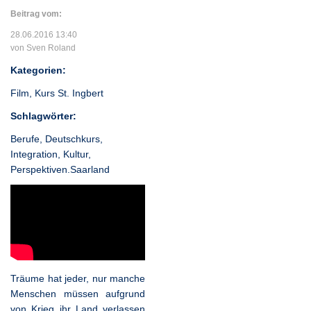
Beitrag vom:
28.06.2016 13:40
von Sven Roland
Kategorien:
Film
,
Kurs St. Ingbert
Schlagwörter:
Berufe
,
Deutschkurs
,
Integration
,
Kultur
,
Perspektiven.Saarland
Träume hat jeder, nur manche
Menschen müssen aufgrund
von Krieg ihr Land verlassen